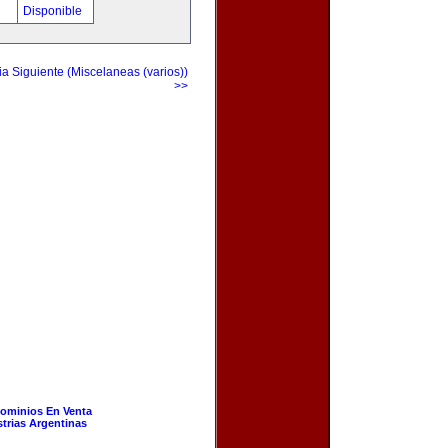
!
Disponible
a Siguiente (Miscelaneas (varios))
>>
ominios En Venta
strias Argentinas