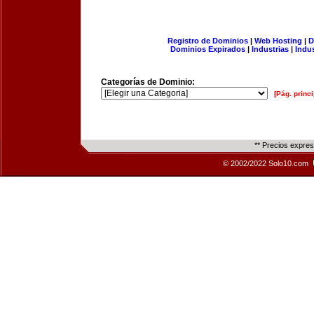
Registro de Dominios
|
Web Hosting
|
D
Dominios Expirados
|
Industrias
|
Indu
Categorías de Dominio:
[Pág. princi
** Precios expre
© 2002/2022 Solo10.com