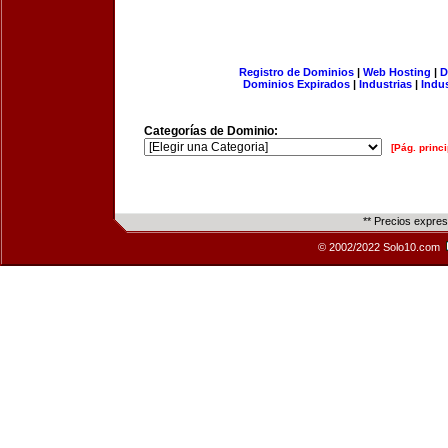
Registro de Dominios
|
Web Hosting
|
D
Dominios Expirados
|
Industrias
|
Indu
Categorías de Dominio:
[Pág. princi
** Precios expre
© 2002/2022 Solo10.com