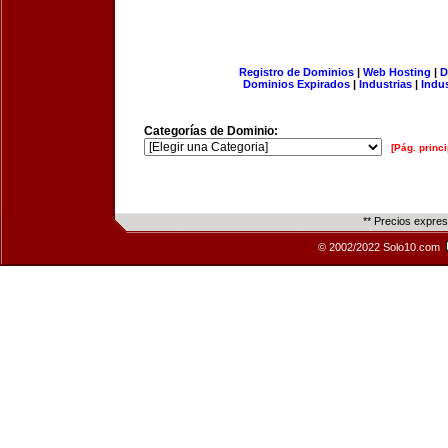
Registro de Dominios
|
Web Hosting
|
D
Dominios Expirados
|
Industrias
|
Indu
Categorías de Dominio:
[Pág. princi
** Precios expre
© 2002/2022 Solo10.com