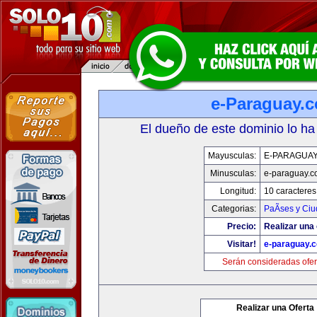
e-Paraguay.
El dueño de este dominio lo ha
Mayusculas:
E-PARAGUA
Minusculas:
e-paraguay.c
Longitud:
10 caracteres
Categorias:
PaÃ­ses y Ci
Precio:
Realizar una 
Visitar!
e-paraguay.
Serán consideradas ofer
Realizar una Oferta