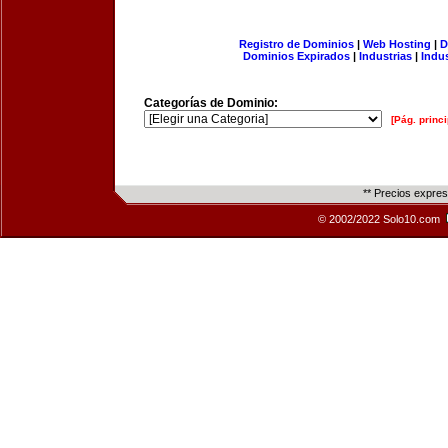
Registro de Dominios
|
Web Hosting
|
D
Dominios Expirados
|
Industrias
|
Indu
Categorías de Dominio:
[Pág. princi
** Precios expre
© 2002/2022 Solo10.com